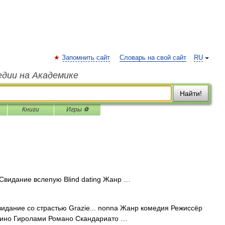
Запомнить сайт
Словарь на свой сайт
RU
едии на Академике
Найти!
Книги
Игры ⚽
видание вслепую Blind dating Жанр …
дание со страстью Grazie... nonna Жанр комедия Режиссёр
ино Гиролами Романо Скандариато …