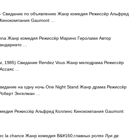
 Свидание по объявлению Жанр комедия Режиссёр Альфред
; Кинокомпания Gaumont …
onna Жанр комедия Режиссёр Марино Гиролами Автор
кандариато …
, 1985) Свидание Rendez Vous Жанр мелодрама Режиссёр
 Ассаяс …
идание на одну ночь One Night Stand Жанр драма Режиссёр
 Роберт Энгелман …
медия Режиссёр Альфред Коллинс Кинокомпания Gaumont
c la chance Жанр комедия В&#160;главных ролях Луи де