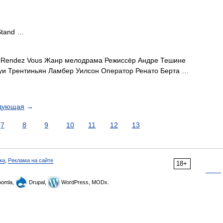
Stand …
Rendez Vous Жанр мелодрама Режиссёр Андре Тешине
уи Трентиньян Ламбер Уилсон Оператор Ренато Берта …
дующая
→
7
8
9
10
11
12
13
ка
,
Реклама на сайте
18+
omla,
Drupal,
WordPress, MODx.