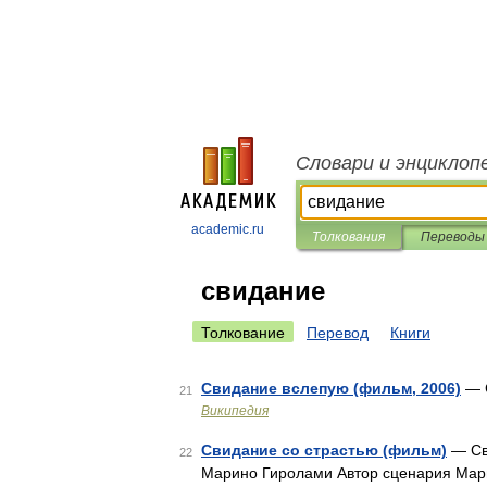
Словари и энциклоп
academic.ru
Толкования
Переводы
свидание
Толкование
Перевод
Книги
Свидание вслепую (фильм, 2006)
— С
21
Википедия
Свидание со страстью (фильм)
— Сви
22
Марино Гиролами Автор сценария Мар