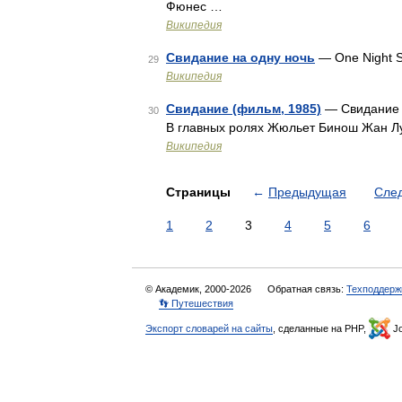
Фюнес …
Википедия
Свидание на одну ночь
— One Night 
29
Википедия
Свидание (фильм, 1985)
— Свидание 
30
В главных ролях Жюльет Бинош Жан Л
Википедия
Страницы
←
Предыдущая
Сле
1
2
3
4
5
6
© Академик, 2000-2026
Обратная связь:
Техподдерж
👣 Путешествия
Экспорт словарей на сайты
, сделанные на PHP,
Jo