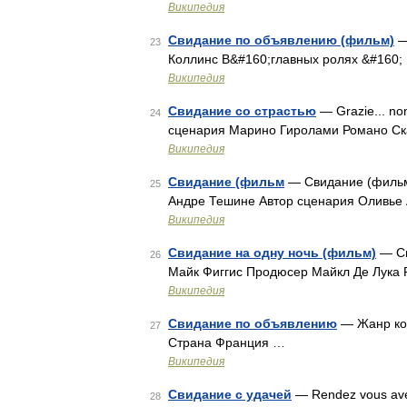
Википедия
Свидание по объявлению (фильм)
—
23
Коллинс В&#160;главных ролях &#160
Википедия
Свидание со страстью
— Grazie... n
24
сценария Марино Гиролами Романо С
Википедия
Свидание (фильм
— Свидание (фильм
25
Андре Тешине Автор сценария Оливье
Википедия
Свидание на одну ночь (фильм)
— Св
26
Майк Фиггис Продюсер Майкл Де Лука
Википедия
Свидание по объявлению
— Жанр ко
27
Страна Франция …
Википедия
Свидание с удачей
— Rendez vous ave
28